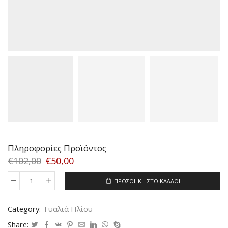
Πληροφορίες Προϊόντος
€
102,00
€
50,00
ΠΡΟΣΘΉΚΗ ΣΤΟ ΚΑΛΆΘΙ
RALPH
5069
720/11
Category:
Γυαλιά Ηλίου
SIZE
61
Share: