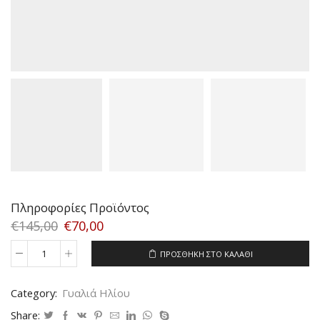
Πληροφορίες Προϊόντος
€
145,00
€
70,00
ΠΡΟΣΘΉΚΗ ΣΤΟ ΚΑΛΆΘΙ
D&G
8002
514/71
Category:
Γυαλιά Ηλίου
SIZE
64
Share: