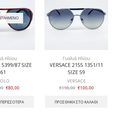
ΝΤΛΗΜΈΝΟ
ιά Ηλίου
Γυαλιά Ηλίου
 5399/87 SIZE
VERSACE 2155 1351/11
61
SIZE 59
POLO
VERSACE
00
€
80,00
€
198,00
€
100,00
 ΠΕΡΙΣΣΌΤΕΡΑ
ΠΡΟΣΘΉΚΗ ΣΤΟ ΚΑΛΆΘΙ