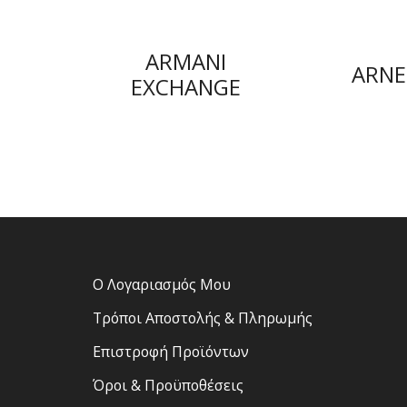
ARMANI
Y
ARNE
EXCHANGE
Ο Λογαριασμός Μου
Τρόποι Αποστολής & Πληρωμής
Επιστροφή Προϊόντων
Όροι & Προϋποθέσεις