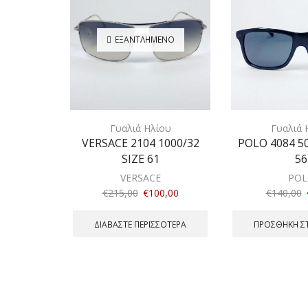
ΕΞΑΝΤΛΗΜΈΝΟ
Γυαλιά Ηλίου
Γυαλιά 
VERSACE 2104 1000/32
POLO 4084 50
SIZE 61
56
VERSACE
POL
€
215,00
€
100,00
€
140,00
ΔΙΑΒΆΣΤΕ ΠΕΡΙΣΣΌΤΕΡΑ
ΠΡΟΣΘΉΚΗ Σ