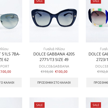
SALE
SALE
Ηλίου
Γυαλιά Ηλίου
Γυαλ
 51LS 7BA-
DOLCE GABBANA 4205
DOLCE GA
ZE 62
2771/T3 SIZE 49
2723/1
SPORT
DOLCE&GABBANA
DOLCE
€
100,00
€
193,00
€
100,00
€
192,0
ΤΟ ΚΑΛΆΘΙ
ΠΡΟΣΘΉΚΗ ΣΤΟ ΚΑΛΆΘΙ
ΠΡΟΣΘΉΚΗ
SALE
SALE