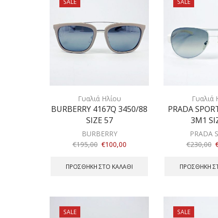
SALE
SALE
Γυαλιά Ηλίου
Γυαλιά 
BURBERRY 4167Q 3450/88
PRADA SPORT
SIZE 57
3M1 SI
BURBERRY
PRADA 
€
195,00
€
100,00
€
230,00
ΠΡΟΣΘΉΚΗ ΣΤΟ ΚΑΛΆΘΙ
ΠΡΟΣΘΉΚΗ Σ
SALE
SALE