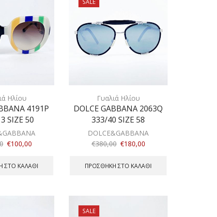
SALE
ιά Ηλίου
Γυαλιά Ηλίου
BBANA 4191P
DOLCE GABBANA 2063Q
3 SIZE 50
333/40 SIZE 58
&GABBANA
DOLCE&GABBANA
0
€
100,00
€
380,00
€
180,00
 ΣΤΟ ΚΑΛΆΘΙ
ΠΡΟΣΘΉΚΗ ΣΤΟ ΚΑΛΆΘΙ
SALE