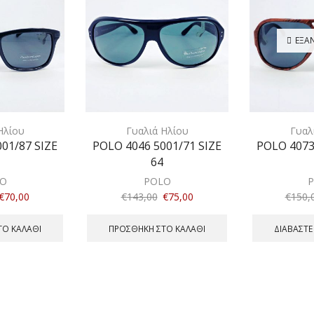
ΕΞΑ
Ηλίου
Γυαλιά Ηλίου
Γυαλ
01/87 SIZE
POLO 4046 5001/71 SIZE
POLO 4073
64
O
POLO
€
70,00
€
143,00
€
75,00
€
150,
ΤΟ ΚΑΛΆΘΙ
ΠΡΟΣΘΉΚΗ ΣΤΟ ΚΑΛΆΘΙ
ΔΙΑΒΆΣΤΕ