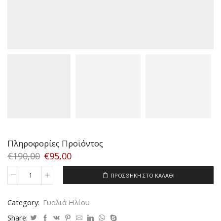
Πληροφορίες Προϊόντος
€
190,00
€
95,00
ΠΡΟΣΘΉΚΗ ΣΤΟ ΚΑΛΆΘΙ
D&G
3028
932/87
Category:
Γυαλιά Ηλίου
SIZE
59
Share: