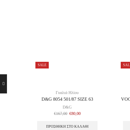
SALE
SAL
Γυαλιά Ηλίου
D&G 8054 501/87 SIZE 63
VOG
D&G
€
167,00
€
80,00
ΠΡΟΣΘΉΚΗ ΣΤΟ ΚΑΛΆΘΙ