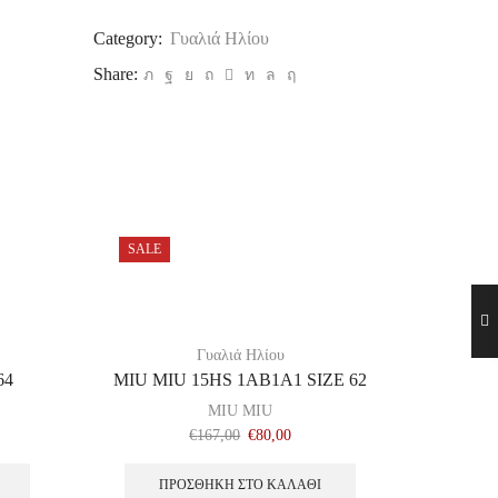
56
Category:
Γυαλιά Ηλίου
ποσότητα
Share:
SALE
SALE
Γυαλιά Ηλίου
64
MIU MIU 15HS 1AB1A1 SIZE 62
AR
MIU MIU
€
167,00
€
80,00
ΠΡΟΣΘΉΚΗ ΣΤΟ ΚΑΛΆΘΙ
Δ