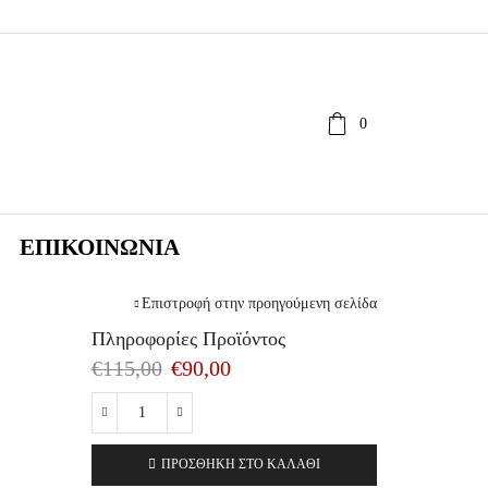
0
ΕΠΙΚΟΙΝΩΝΊΑ
Επιστροφή στην προηγούμενη σελίδα
Πληροφορίες Προϊόντος
€
115,00
€
90,00
VOGUE
2871S
ΠΡΟΣΘΉΚΗ ΣΤΟ ΚΑΛΆΘΙ
W44/11
SIZE