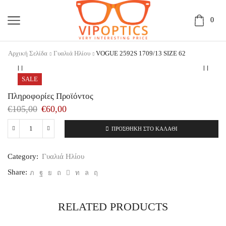
0
Αρχική Σελίδα
Γυαλιά Ηλίου
VOGUE 2592S 1709/13 SIZE 62
SALE
Πληροφορίες Προϊόντος
€
105,00
€
60,00
ΠΡΟΣΘΉΚΗ ΣΤΟ ΚΑΛΆΘΙ
VOGUE
2592S
1709/13
Category:
Γυαλιά Ηλίου
SIZE
62
Share:
ποσότητα
RELATED PRODUCTS