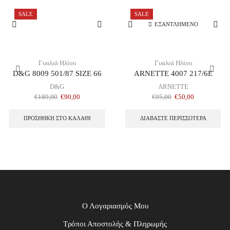
SALE
SALE
ΕΞΑΝΤΛΗΜΈΝΟ
Γυαλιά Ηλίου
Γυαλιά Ηλίου
D&G 8009 501/87 SIZE 66
ARNETTE 4007 217/6E
D&G
ARNETTE
€
189,00
€
90,00
€
95,00
€
50,00
ΠΡΟΣΘΉΚΗ ΣΤΟ ΚΑΛΆΘΙ
ΔΙΑΒΆΣΤΕ ΠΕΡΙΣΣΌΤΕΡΑ
Ο Λογαριασμός Μου
Τρόποι Αποστολής & Πληρωμής