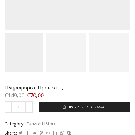
Πληροφορίες Προϊόντος
€
149,00
€
70,00
ΠΡΟΣΘΉΚΗ ΣΤΟ ΚΑΛΆΘΙ
VERSUS
5026
1000/71
Category:
Γυαλιά Ηλίου
SIZE
62
Share: