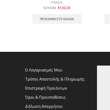
PRADA
€
213,00
€
100,00
ΠΡΟΣΘΉΚΗ ΣΤΟ ΚΑΛΆΘΙ
Ο Λογαριασμός Μου
Τρόποι Αποστολής & Πληρωμής
Επιστροφή Προϊόντων
Όροι & Προϋποθέσεις
Δήλωση Απορρήτου