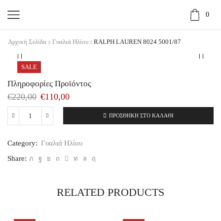
0
Αρχική Σελίδα
Γυαλιά Ηλίου
RALPH LAUREN 8024 5001/87
SALE
Πληροφορίες Προϊόντος
€
220,00
€
110,00
ΠΡΟΣΘΉΚΗ ΣΤΟ ΚΑΛΆΘΙ
RALPH
LAUREN
8024
Category:
Γυαλιά Ηλίου
5001/87
ποσότητα
Share:
RELATED PRODUCTS