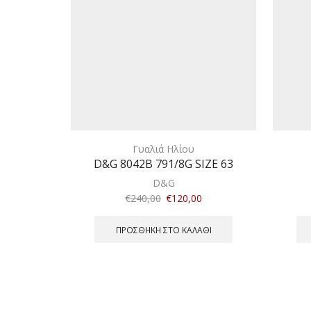
Γυαλιά Ηλίου
D&G 8042B 791/8G SIZE 63
D&G
€
240,00
€
120,00
ΠΡΟΣΘΉΚΗ ΣΤΟ ΚΑΛΆΘΙ