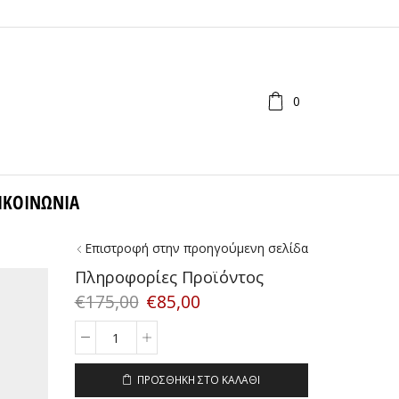
0
ΙΚΟΙΝΩΝΊΑ
Επιστροφή στην προηγούμενη σελίδα
Πληροφορίες Προϊόντος
€
175,00
€
85,00
RALPH
LAUREN
7024
ΠΡΟΣΘΉΚΗ ΣΤΟ ΚΑΛΆΘΙ
9080/88