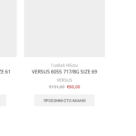
Γυαλιά Ηλίου
ZE 61
VERSUS 6055 717/8G SIZE 69
DOLCE&G
VERSUS
€
131,00
€
60,00
ΠΡΟΣΘΉΚΗ ΣΤΟ ΚΑΛΆΘΙ
Π