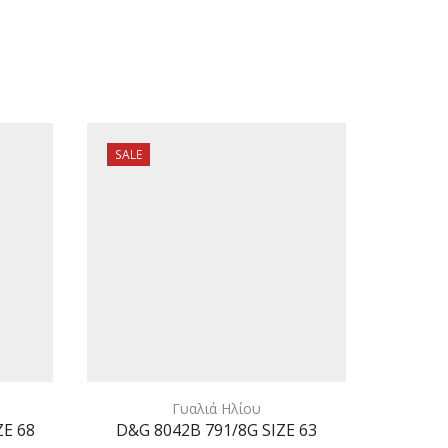
SALE
SALE
Γυαλιά Ηλίου
ZE 68
D&G 8042B 791/8G SIZE 63
PRADA