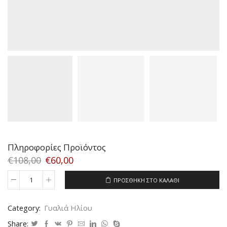
Πληροφορίες Προϊόντος
€
108,00
€
60,00
ΠΡΟΣΘΉΚΗ ΣΤΟ ΚΑΛΆΘΙ
VOGUE
2795S
W745/8F
Category:
Γυαλιά Ηλίου
SIZE
53
Share: