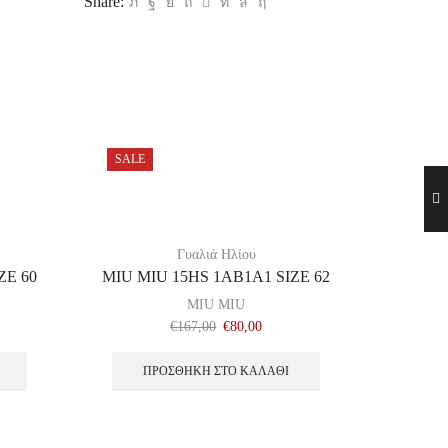
Share:
SALE
SALE
Γυαλιά Ηλίου
ZE 60
MIU MIU 15HS 1AB1A1 SIZE 62
AR
MIU MIU
€
167,00
€
80,00
ΠΡΟΣΘΉΚΗ ΣΤΟ ΚΑΛΆΘΙ
Δ