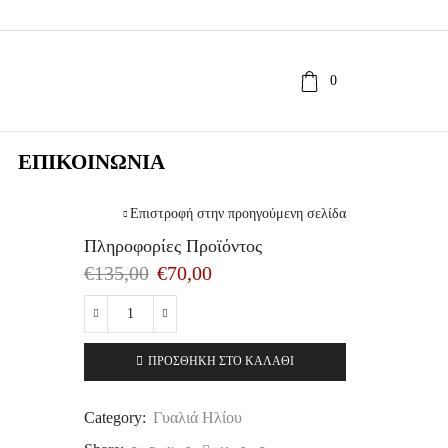
0
ΕΠΙΚΟΙΝΩΝΊΑ
Επιστροφή στην προηγούμενη σελίδα
Πληροφορίες Προϊόντος
€
135,00
€
70,00
VOGUE
2517SB
ΠΡΟΣΘΉΚΗ ΣΤΟ ΚΑΛΆΘΙ
W44/87
SIZE
59
Category:
Γυαλιά Ηλίου
ποσότητα