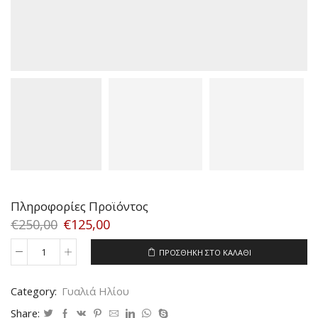
Πληροφορίες Προϊόντος
€
250,00
€
125,00
ΠΡΟΣΘΉΚΗ ΣΤΟ ΚΑΛΆΘΙ
FERRAGAMO
2154B
101/87
Category:
Γυαλιά Ηλίου
SIZE
57
Share: