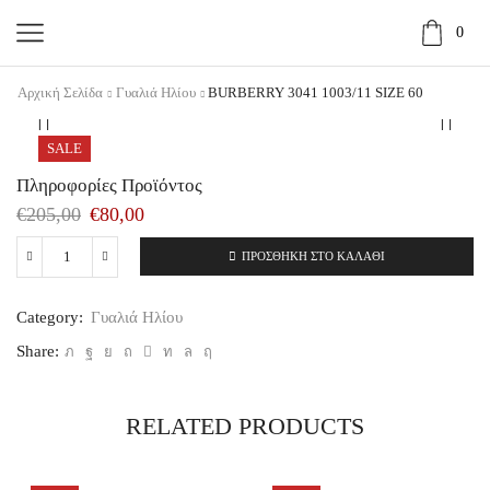
0
Αρχική Σελίδα
Γυαλιά Ηλίου
BURBERRY 3041 1003/11 SIZE 60
SALE
Πληροφορίες Προϊόντος
€
205,00
€
80,00
ΠΡΟΣΘΉΚΗ ΣΤΟ ΚΑΛΆΘΙ
BURBERRY
3041
1003/11
Category:
Γυαλιά Ηλίου
SIZE
60
Share:
ποσότητα
RELATED PRODUCTS